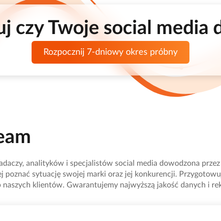
uj czy Twoje social media d
Rozpocznij 7-dniowy okres próbny
Team
aczy, analityków i specjalistów social media dowodzona przez d
piej poznać sytuację swojej marki oraz jej konkurencji. Przygot
 naszych klientów. Gwarantujemy najwyższą jakość danych i re