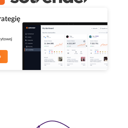
rategię
dytowej
o