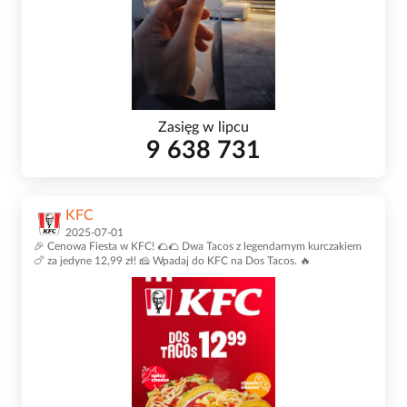
Zasięg w lipcu
9 638 731
KFC
2025-07-01
🎉 Cenowa Fiesta w KFC! 🌮🌮 Dwa Tacos z legendarnym kurczakiem
🍗 za jedyne 12,99 zł! 🧀 Wpadaj do KFC na Dos Tacos. 🔥