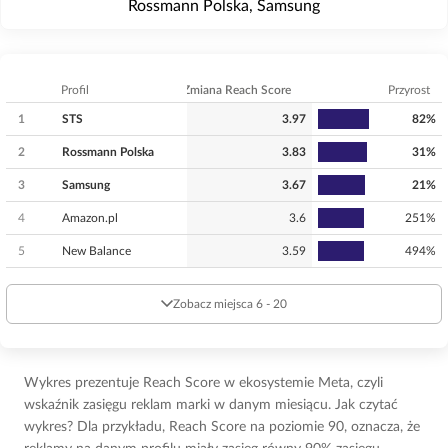
Rossmann Polska, Samsung
Profil
Zmiana Reach Score
Przyrost
1
STS
3.97
82%
2
Rossmann Polska
3.83
31%
3
Samsung
3.67
21%
4
Amazon.pl
3.6
251%
5
New Balance
3.59
494%
Zobacz miejsca 6 - 20
Wykres prezentuje Reach Score w ekosystemie Meta, czyli
wskaźnik zasięgu reklam marki w danym miesiącu. Jak czytać
wykres? Dla przykładu, Reach Score na poziomie 90, oznacza, że