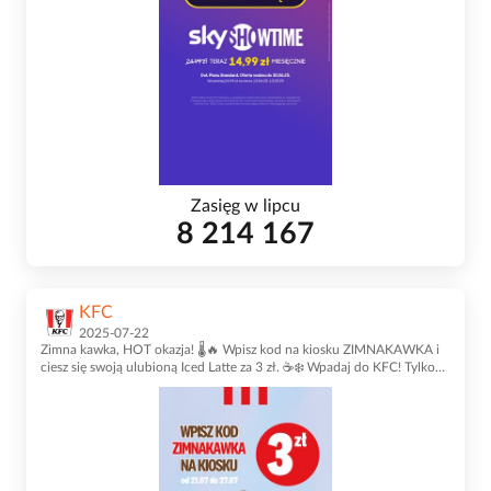
Zasięg w lipcu
8 214 167
KFC
2025-07-22
Zimna kawka, HOT okazja! 🌡️🔥 Wpisz kod na kiosku ZIMNAKAWKA i
ciesz się swoją ulubioną Iced Latte za 3 zł. ☕❄️ Wpadaj do KFC! Tylko
do 27 lipca! 🫵