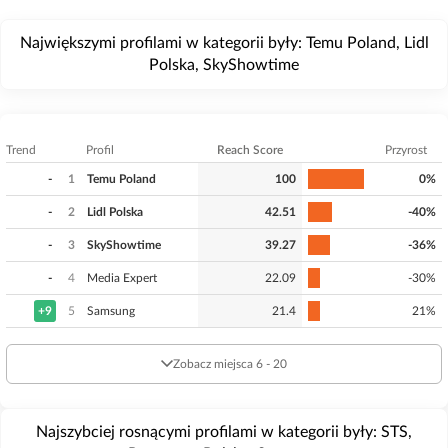
Największymi profilami w kategorii były: Temu Poland, Lidl
Polska, SkyShowtime
Trend
Profil
Reach Score
Przyrost
-
1
Temu Poland
100
0%
-
2
Lidl Polska
42.51
-40%
-
3
SkyShowtime
39.27
-36%
-
4
Media Expert
22.09
-30%
+9
5
Samsung
21.4
21%
Zobacz miejsca 6 - 20
Najszybciej rosnącymi profilami w kategorii były: STS,