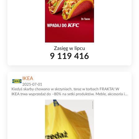
Zasięg w lipcu
9 119 416
IKEA
2025-07-01
Kiedyś skarby chowano w skrzyniach, teraz w torbach FRAKTA! W
IKEA trwa wyprzedaż do –80% na setki produktów. Meble, akcesoria i
dodatki czekają w sklepach i na IKEA.pl!