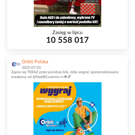
Zasięg w lipcu
10 558 017
Orbit Polska
2025-07-01
Zapisz się TERAZ przez poniższy link, żeby wygrać spersonalizowane
sneakersy od @MattBCustoms 👀🍓💕