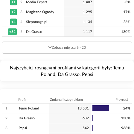
+1
2
Media Expert
1 407
-3%
+2
3
Magiczne Ogrody
1 295
17%
+4
4
Siepomaga.pl
1 134
26%
+32
5
Da Grasso
1 117
130%
Zobacz miejsca 6 - 20
Najszybciej rosnącymi profilami w kategorii były: Temu
Poland, Da Grasso, Pepsi
Profil
Zmiana liczby reklam
Przyrost
1
Temu Poland
13 531
24%
2
Da Grasso
632
130%
3
Pepsi
542
968%